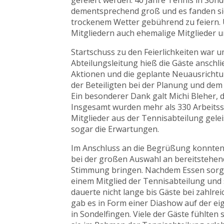
gefeiert werden: 40 Jahre Tennis in Son
dementsprechend groß und es fanden sich
trockenem Wetter gebührend zu feiern. U
Mitgliedern auch ehemalige Mitglieder 
Startschuss zu den Feierlichkeiten war
Abteilungsleitung hieß die Gäste anschl
Aktionen und die geplante Neuausricht
der Beteiligten bei der Planung und dem
Ein besonderer Dank galt Michi Bleher,
Insgesamt wurden mehr als 330 Arbeitss
Mitglieder aus der Tennisabteilung gelei
sogar die Erwartungen.
Im Anschluss an die Begrüßung konnten s
bei der großen Auswahl an bereitstehen
Stimmung bringen. Nachdem Essen sor
einem Mitglied der Tennisabteilung und
dauerte nicht lange bis Gäste bei zahlr
gab es in Form einer Diashow auf der e
in Sondelfingen. Viele der Gäste fühlten