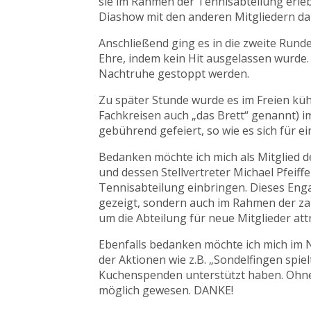
sie im Rahmen der Tennisabteilung erleb
Diashow mit den anderen Mitgliedern da
Anschließend ging es in die zweite Run
Ehre, indem kein Hit ausgelassen wurde.
Nachtruhe gestoppt werden.
Zu später Stunde wurde es im Freien kühle
Fachkreisen auch „das Brett“ genannt) i
gebührend gefeiert, so wie es sich für ei
Bedanken möchte ich mich als Mitglied 
und dessen Stellvertreter Michael Pfeif
Tennisabteilung einbringen. Dieses Enga
gezeigt, sondern auch im Rahmen der za
um die Abteilung für neue Mitglieder at
Ebenfalls bedanken möchte ich mich im N
der Aktionen wie z.B. „Sondelfingen spie
Kuchenspenden unterstützt haben. Ohne 
möglich gewesen. DANKE!