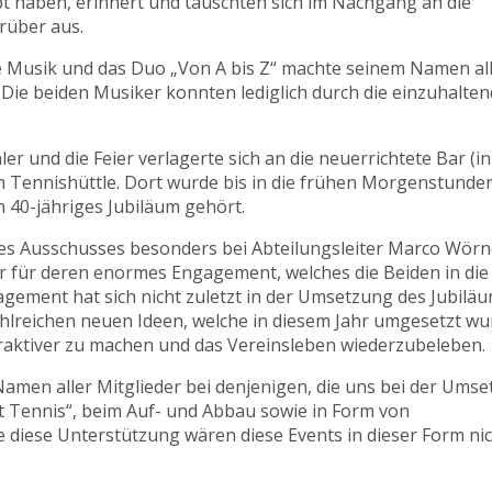
t haben, erinnert und tauschten sich im Nachgang an die
rüber aus.
de Musik und das Duo „Von A bis Z“ machte seinem Namen al
 Die beiden Musiker konnten lediglich durch die einzuhalte
r und die Feier verlagerte sich an die neuerrichtete Bar (in
m Tennishüttle. Dort wurde bis in die frühen Morgenstunde
n 40-jähriges Jubiläum gehört.
des Ausschusses besonders bei Abteilungsleiter Marco Wörn
fer für deren enormes Engagement, welches die Beiden in die
gement hat sich nicht zuletzt in der Umsetzung des Jubilä
hlreichen neuen Ideen, welche in diesem Jahr umgesetzt w
traktiver zu machen und das Vereinsleben wiederzubeleben.
amen aller Mitglieder bei denjenigen, die uns bei der Ums
lt Tennis“, beim Auf- und Abbau sowie in Form von
diese Unterstützung wären diese Events in dieser Form ni