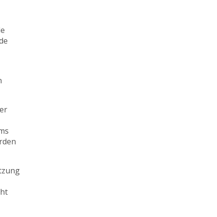
le
nde
n
er
ums
urden
etzung
cht