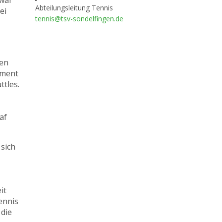
 war
Abteilungsleitung Tennis
ei
tennis@tsv-sondelfingen.de
len
ement
ttles.
af
sich
,
eit
ennis
 die