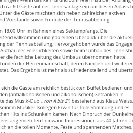
delfingen! Wenn das kein Grund zum Feiern ist! Der Andrang
 ca. 60 Gäste auf der Tennisanlage ein um diesen Anlass b
nter die Gäste mischten sich neben zahlreichen aktiven
und Vorstände sowie Freunde der Tennisabteilung.
 um 18.00 Uhr im Rahmen eines Sektempfangs. Die
ießend willkommen und gab einen Überblick über die aktuel
ung der Tennisabteilung. Hervorgehoben wurde das Engag
 Aufbau der Feierlichkeiten sowie beim Umbau des Tennishü
 der die fachliche Leitung des Umbaus übernommen hatte.
tunden der Herrenmannschaft, deren Familien und weiterer
stet. Das Ergebnis ist mehr als zufriedenstellend und übertr
ich die Gäste am reichlich bestückten Büffet bedienen und 
den (antialkoholischen und alkoholischen) Getränken in
gte das Musik-Duo
„Von A bis Z“,
bestehend aus Klaus Weiss
 seinem Musiker-Kollegen Erwin für tolle Stimmung und es
eichen Hits ins Schunkeln kamen. Nach Einbruch der Dunkelh
igens angemieteten Leinwand Impressionen aus 40 Jahren T
 sich an die tollen Momente, Feste und spannenden Matches,